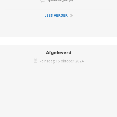
Opmerkingen (0)
LEES VERDER
𝗔𝗳𝗴𝗲𝗹𝗲𝘃𝗲𝗿𝗱
-dinsdag 15 oktober 2024