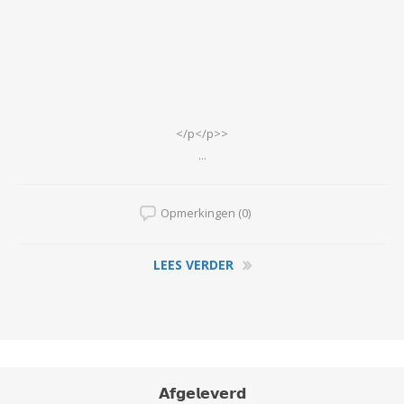
</p</p>>
...
Opmerkingen (0)
LEES VERDER
𝗔𝗳𝗴𝗲𝗹𝗲𝘃𝗲𝗿𝗱