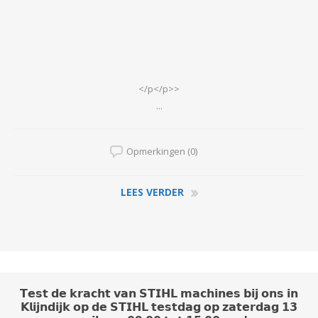
</p</p>>
...
Opmerkingen (0)
LEES VERDER
𝗧𝗲𝘀𝘁 𝗱𝗲 𝗸𝗿𝗮𝗰𝗵𝘁 𝘃𝗮𝗻 𝗦𝗧𝗜𝗛𝗟 𝗺𝗮𝗰𝗵𝗶𝗻𝗲𝘀 𝗯𝗶𝗷 𝗼𝗻𝘀 𝗶𝗻
𝗞𝗹𝗶𝗷𝗻𝗱𝗶𝗷𝗸 𝗼𝗽 𝗱𝗲 𝗦𝗧𝗜𝗛𝗟 𝘁𝗲𝘀𝘁𝗱𝗮𝗴 𝗼𝗽 𝘇𝗮𝘁𝗲𝗿𝗱𝗮𝗴 𝟭𝟯