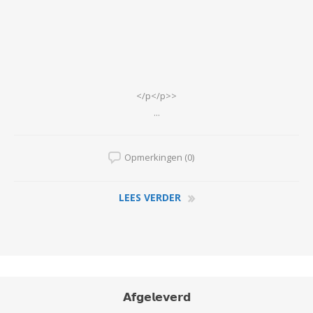
</p</p>>
...
Opmerkingen (0)
LEES VERDER
𝗔𝗳𝗴𝗲𝗹𝗲𝘃𝗲𝗿𝗱