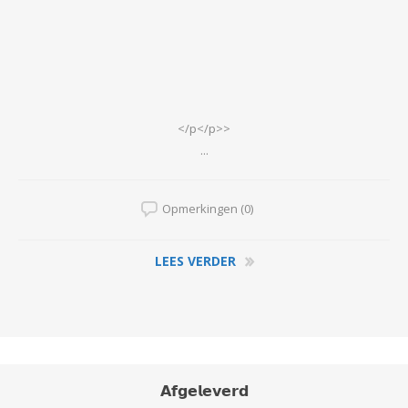
</p</p>>
...
Opmerkingen (0)
LEES VERDER
𝗔𝗳𝗴𝗲𝗹𝗲𝘃𝗲𝗿𝗱