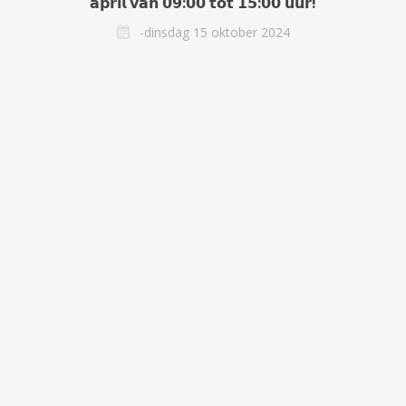
𝗮𝗽𝗿𝗶𝗹 𝘃𝗮𝗻 𝟬𝟵:𝟬𝟬 𝘁𝗼𝘁 𝟭𝟱:𝟬𝟬 𝘂𝘂𝗿!
-dinsdag 15 oktober 2024