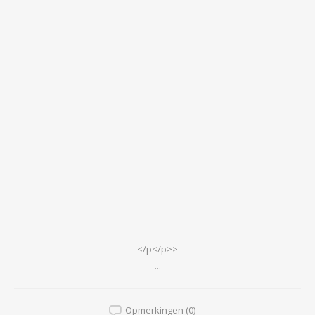
</p</p>>
...
Opmerkingen (0)