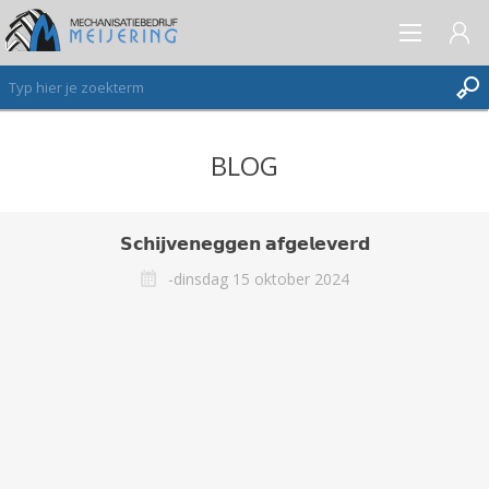
BLOG
AANMELDEN ALS NIEUWE KLANT
INLOGGEN
VERLANGLIJST
𝗦𝗰𝗵𝗶𝗷𝘃𝗲𝗻𝗲𝗴𝗴𝗲𝗻 𝗮𝗳𝗴𝗲𝗹𝗲𝘃𝗲𝗿𝗱
(0)
-dinsdag 15 oktober 2024