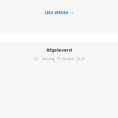
LEES VERDER
𝗔𝗳𝗴𝗲𝗹𝗲𝘃𝗲𝗿𝗱
-dinsdag 15 oktober 2024