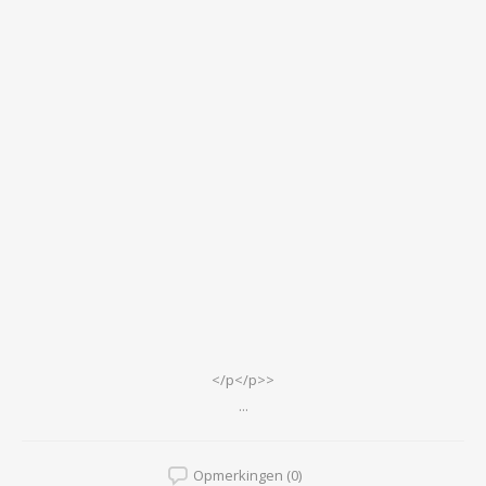
</p</p>>
...
Opmerkingen (0)