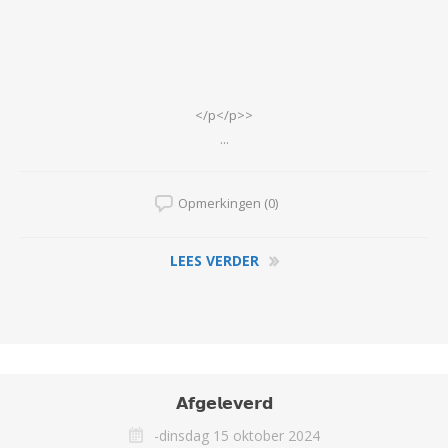
</p</p>>
...
Opmerkingen (0)
LEES VERDER
𝗔𝗳𝗴𝗲𝗹𝗲𝘃𝗲𝗿𝗱
-dinsdag 15 oktober 2024