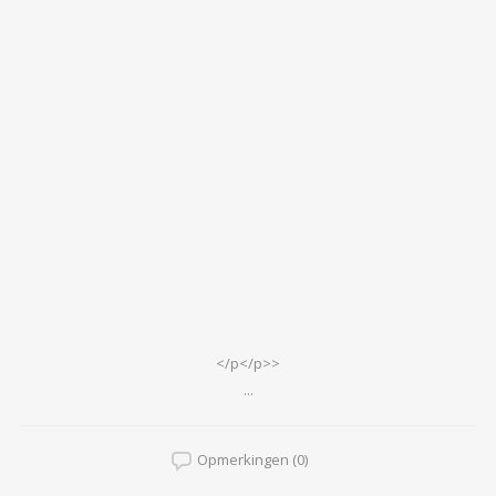
</p</p>>
...
Opmerkingen (0)