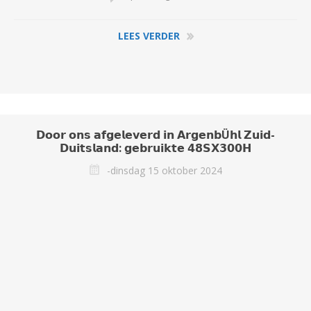
LEES VERDER
𝗗𝗼𝗼𝗿 𝗼𝗻𝘀 𝗮𝗳𝗴𝗲𝗹𝗲𝘃𝗲𝗿𝗱 𝗶𝗻 𝗔𝗿𝗴𝗲𝗻𝗯Ü𝗵𝗹 𝗭𝘂𝗶𝗱-
𝗗𝘂𝗶𝘁𝘀𝗹𝗮𝗻𝗱: 𝗴𝗲𝗯𝗿𝘂𝗶𝗸𝘁𝗲 𝟰𝟴𝗦𝗫𝟯𝟬𝟬𝗛
-dinsdag 15 oktober 2024