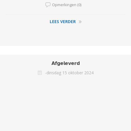
Opmerkingen (0)
LEES VERDER
𝗔𝗳𝗴𝗲𝗹𝗲𝘃𝗲𝗿𝗱
-dinsdag 15 oktober 2024