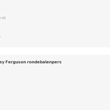
 (0)
𝘆 𝗙𝗲𝗿𝗴𝘂𝘀𝗼𝗻 𝗿𝗼𝗻𝗱𝗲𝗯𝗮𝗹𝗲𝗻𝗽𝗲𝗿𝘀