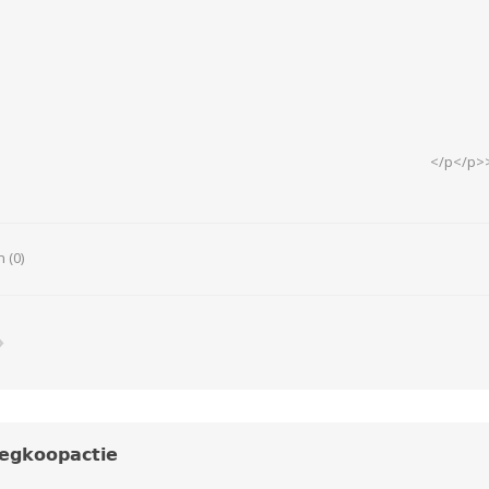
N
Verticuteermachine
View All
OVERIGE MACHINES
WEIDEBOUWMACHINES
</p</p>>
 (0)
Overige Werkplaats,
Gebouwen & Erf
𝗴𝗸𝗼𝗼𝗽𝗮𝗰𝘁𝗶𝗲