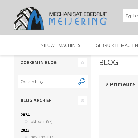
NIEUWE MACHINES
GEBRUIKTE MACHIN
BLOG
ZOEKEN IN BLOG
BEREGENINGSTECHNIEK
TRACTOREN
BEREGENINGSTECHNIE
TRACTOREN
⚡️ 𝗣𝗿𝗶𝗺𝗲𝘂𝗿⚡️
BLOG ARCHIEF
2024
oktober (58)
2023
november (3)