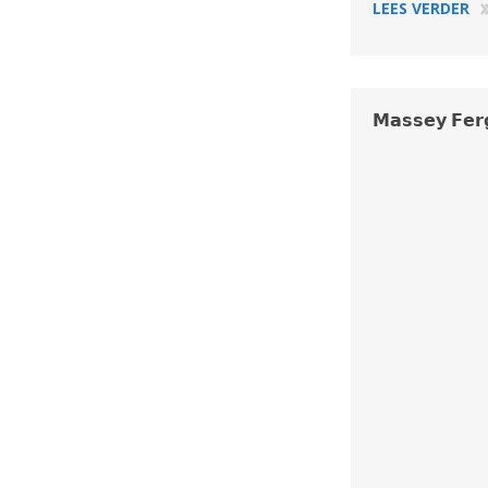
LEES VERDER
𝗠𝗮𝘀𝘀𝗲𝘆 𝗙𝗲𝗿