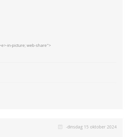
INSCHUURAPPARATUUR
BEMESTING &
EN BEWAARTECHNIEKEN
VERZORGING
e>-in-picture; web-share">
Transportband
Granulaatstrooier
-dinsdag 15 oktober 2024