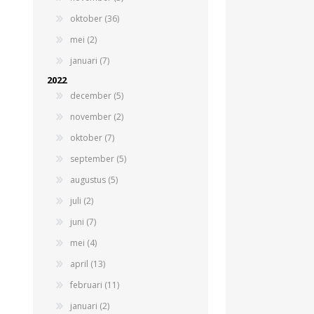
oktober (36)
Beregeningshaspel
Tractoren
Tractoren
Beregeningshaspel
mei (2)
Overige Beregening
Overige Tractoren
Frontgewichten
Beregeningskanon
januari (7)
Beregeningspomp
Overige Tractoren
2022
Zuigarm
BEMESTING &
OVERIGE MACHINES
december (5)
VERZORGING
november (2)
oktober (7)
september (5)
augustus (5)
juli (2)
juni (7)
mei (4)
Shovel
Kunstmeststrooier
april (13)
februari (11)
januari (2)
WERKPLAATS,
INSCHUURAPPARATUU