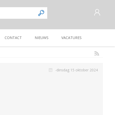
CONTACT
NIEUWS
VACATURES
AANMELDEN ALS NIEUWE
KLANT
INLOGGEN
Commercieel
Magazijnmedewerker
KUILVOERVERWERKING
WEG-, BERM-, EN
ZAAI-, PLANT-, POOT-
OOGSTMACHINES
SLOOTONDERHOUD
MACHINE
-dinsdag 15 oktober 2024
Verkoper/vertegenwoordiger