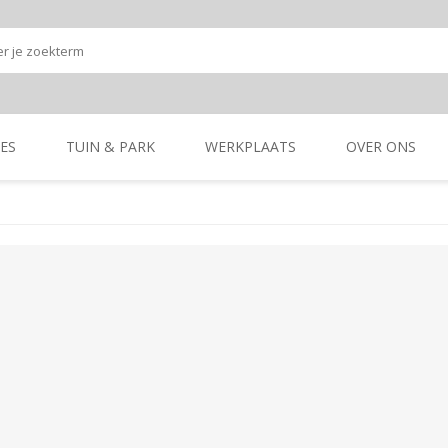
ES
TUIN & PARK
WERKPLAATS
OVER ONS
Onze shop
Onze merken
K
GRONDBEWERKING
TUIN- & PARK-
GRONDBEWERKING
TUIN- & PARK-
MACHINES
MACHINES