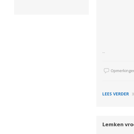
GEBOUWEN & ERF
EN BEWAARTECHNIEKE
GPS BESTURINGS
OOGSTMACHINES
SYSTEMEN EN
TOEBEHOREN
...
Opmerkingen
Veegmachine
LEES VERDER
𝗟𝗲𝗺𝗸𝗲𝗻 𝘃𝗿𝗼
LANDBOUWTRANSPORT
WIELEN, BANDEN,
VELGEN