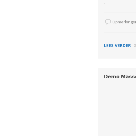
...
Opmerkingen
LEES VERDER
𝗗𝗲𝗺𝗼 𝗠𝗮𝘀𝘀𝗲