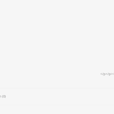
</p</p>>
 (0)