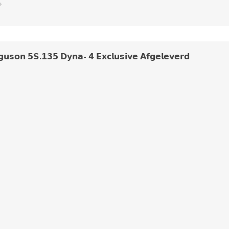
𝘂𝘀𝗼𝗻 𝟱𝗦.𝟭𝟯𝟱 𝗗𝘆𝗻𝗮- 𝟰 𝗘𝘅𝗰𝗹𝘂𝘀𝗶𝘃𝗲 𝗔𝗳𝗴𝗲𝗹𝗲𝘃𝗲𝗿𝗱