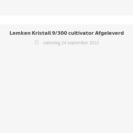
𝗟𝗲𝗺𝗸𝗲𝗻 𝗞𝗿𝗶𝘀𝘁𝗮𝗹𝗹 𝟵/𝟯𝟬𝟬 𝗰𝘂𝗹𝘁𝗶𝘃𝗮𝘁𝗼𝗿 𝗔𝗳𝗴𝗲𝗹𝗲𝘃𝗲𝗿𝗱
-zaterdag 24 september 2022