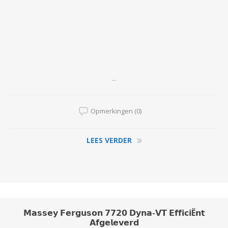
...
Opmerkingen (0)
LEES VERDER
𝗠𝗮𝘀𝘀𝗲𝘆 𝗙𝗲𝗿𝗴𝘂𝘀𝗼𝗻 𝟳𝟳𝟮𝟬 𝗗𝘆𝗻𝗮-𝗩𝗧 𝗘𝗳𝗳𝗶𝗰𝗶Ë𝗻𝘁
𝗔𝗳𝗴𝗲𝗹𝗲𝘃𝗲𝗿𝗱