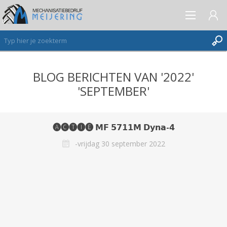
BLOG BERICHTEN VAN '2022'
AANMELDEN ALS NIEUWE KLANT
'SEPTEMBER'
INLOGGEN
VERLANGLIJST
(0)
🅐🅒🅣🅘🅔 𝗠𝗙 𝟱𝟳𝟭𝟭𝗠 𝗗𝘆𝗻𝗮-𝟰
-vrijdag 30 september 2022