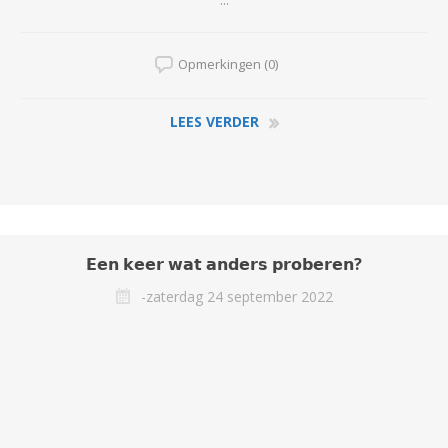
...
Opmerkingen (0)
LEES VERDER
𝗘𝗲𝗻 𝗸𝗲𝗲𝗿 𝘄𝗮𝘁 𝗮𝗻𝗱𝗲𝗿𝘀 𝗽𝗿𝗼𝗯𝗲𝗿𝗲𝗻?
-zaterdag 24 september 2022