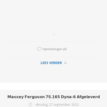
...
Opmerkingen (0)
LEES VERDER
𝗠𝗮𝘀𝘀𝗲𝘆 𝗙𝗲𝗿𝗴𝘂𝘀𝗼𝗻 𝟳𝗦.𝟭𝟲𝟱 𝗗𝘆𝗻𝗮-𝟲 𝗔𝗳𝗴𝗲𝗹𝗲𝘃𝗲𝗿𝗱
-dinsdag 27 september 2022