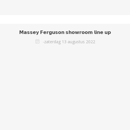
𝗠𝗮𝘀𝘀𝗲𝘆 𝗙𝗲𝗿𝗴𝘂𝘀𝗼𝗻 𝘀𝗵𝗼𝘄𝗿𝗼𝗼𝗺 𝗹𝗶𝗻𝗲 𝘂𝗽
-zaterdag 13 augustus 2022