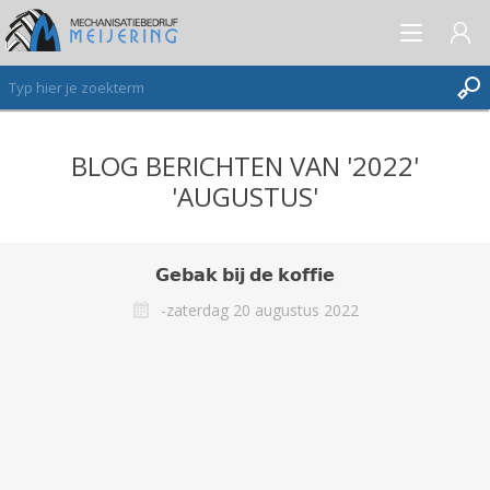
BLOG BERICHTEN VAN '2022'
AANMELDEN ALS NIEUWE KLANT
'AUGUSTUS'
INLOGGEN
VERLANGLIJST
(0)
𝗚𝗲𝗯𝗮𝗸 𝗯𝗶𝗷 𝗱𝗲 𝗸𝗼𝗳𝗳𝗶𝗲
-zaterdag 20 augustus 2022