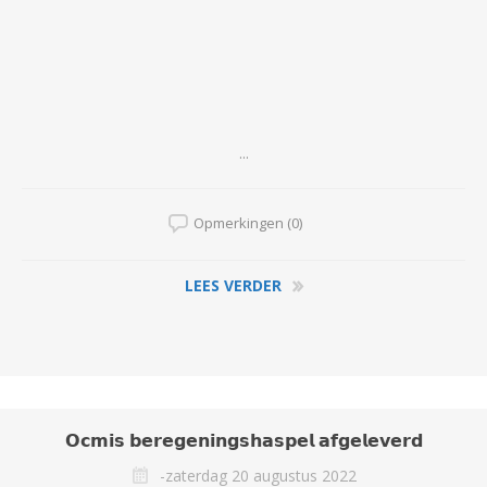
...
Opmerkingen (0)
LEES VERDER
𝗢𝗰𝗺𝗶𝘀 𝗯𝗲𝗿𝗲𝗴𝗲𝗻𝗶𝗻𝗴𝘀𝗵𝗮𝘀𝗽𝗲𝗹 𝗮𝗳𝗴𝗲𝗹𝗲𝘃𝗲𝗿𝗱
-zaterdag 20 augustus 2022