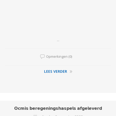
...
Opmerkingen (0)
LEES VERDER
𝗢𝗰𝗺𝗶𝘀 𝗯𝗲𝗿𝗲𝗴𝗲𝗻𝗶𝗻𝗴𝘀𝗵𝗮𝘀𝗽𝗲𝗹𝘀 𝗮𝗳𝗴𝗲𝗹𝗲𝘃𝗲𝗿𝗱