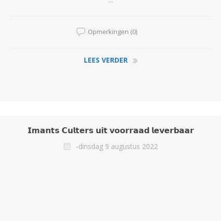
...
Opmerkingen (0)
LEES VERDER
𝗜𝗺𝗮𝗻𝘁𝘀 𝗖𝘂𝗹𝘁𝗲𝗿𝘀 𝘂𝗶𝘁 𝘃𝗼𝗼𝗿𝗿𝗮𝗮𝗱 𝗹𝗲𝘃𝗲𝗿𝗯𝗮𝗮𝗿
-dinsdag 9 augustus 2022