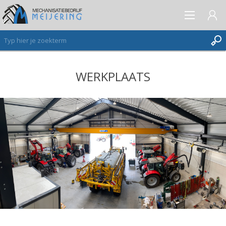
WERKPLAATS
AANMELDEN ALS NIEUWE KLANT
INLOGGEN
VERLANGLIJST
(0)