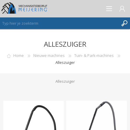
ALLESZUIGER
AANMELDEN ALS NIEUWE KLANT
INLOGGEN
Home
Nieuwe machines
Tuin- & Park-machines
Alleszuiger
VERLANGLIJST
(0)
Alleszuiger