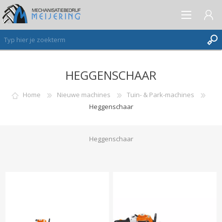
HEGGENSCHAAR
AANMELDEN ALS NIEUWE KLANT
INLOGGEN
Home
Nieuwe machines
Tuin- & Park-machines
Heggenschaar
VERLANGLIJST
(0)
Heggenschaar