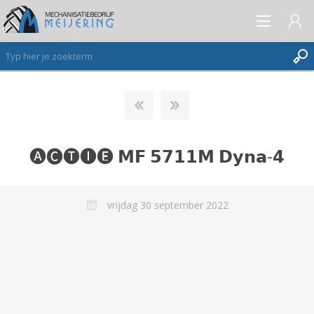
AANMELDEN ALS NIEUWE KLANT
INLOGGEN
🅐🅒🅣🅘🅔 𝗠𝗙 𝟱𝟳𝟭𝟭𝗠 𝗗𝘆𝗻𝗮-𝟰
VERLANGLIJST
(0)
vrijdag 30 september 2022