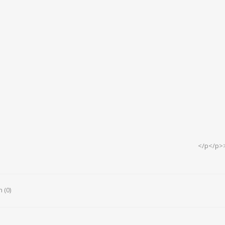
</p</p>
 (0)