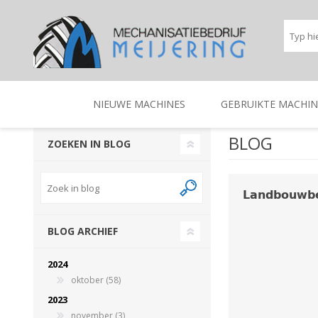
NIEUWE MACHINES
GEBRUIKTE MACHIN
BLOG
ZOEKEN IN BLOG
BEREGENINGSTECHNIEK
TRACTOREN
BEREGENINGSTECHNIE
TRACTOREN
𝗟𝗮𝗻𝗱𝗯𝗼𝘂𝘄𝗯
BLOG ARCHIEF
2024
oktober (58)
2023
november (3)