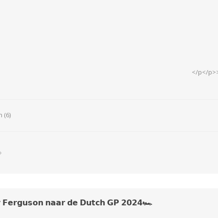
N
Verticuteermachine
View All
OVERIGE MACHINES
WEIDEBOUWMACHINES
</p</p>
 (6)
Overige Werkplaats,
Gebouwen & Erf
 𝗙𝗲𝗿𝗴𝘂𝘀𝗼𝗻 𝗻𝗮𝗮𝗿 𝗱𝗲 𝗗𝘂𝘁𝗰𝗵 𝗚𝗣 𝟮𝟬𝟮𝟰🏎️