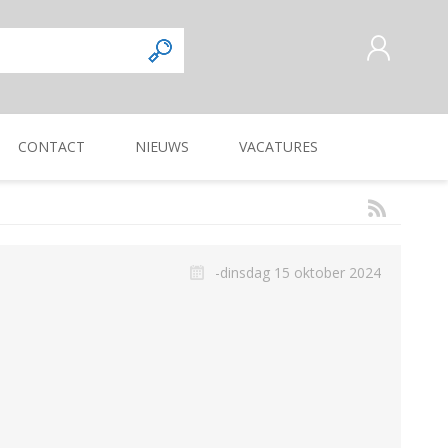
CONTACT
NIEUWS
VACATURES
AANMELDEN ALS NIEUWE
KLANT
INLOGGEN
Commercieel
Magazijnmedewerker
KUILVOERVERWERKING
WEG-, BERM-, EN
ZAAI-, PLANT-, POOT-
OOGSTMACHINES
SLOOTONDERHOUD
MACHINE
-dinsdag 15 oktober 2024
Verkoper/vertegenwoordiger