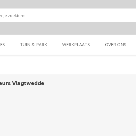
ES
TUIN & PARK
WERKPLAATS
OVER ONS
Onze shop
Onze merken
K
GRONDBEWERKING
TUIN- & PARK-
GRONDBEWERKING
TUIN- & PARK-
MACHINES
MACHINES
𝘂𝗿𝘀 𝗩𝗹𝗮𝗴𝘁𝘄𝗲𝗱𝗱𝗲