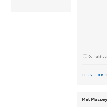
GEBOUWEN & ERF
EN BEWAARTECHNIEKE
GPS BESTURINGS
OOGSTMACHINES
SYSTEMEN EN
TOEBEHOREN
...
Opmerkingen
Veegmachine
LEES VERDER
𝗠𝗲𝘁 𝗠𝗮𝘀𝘀𝗲𝘆
LANDBOUWTRANSPORT
WIELEN, BANDEN,
VELGEN