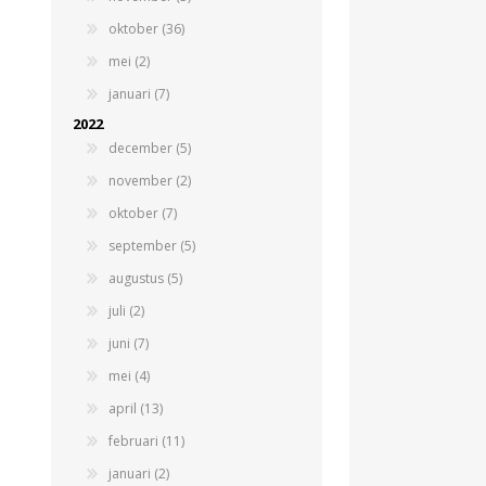
oktober (36)
Beregeningshaspel
Tractoren
Tractoren
Beregeningshaspel
mei (2)
Overige Beregening
Overige Tractoren
Frontgewichten
Beregeningskanon
januari (7)
Beregeningspomp
Overige Tractoren
2022
Zuigarm
BEMESTING &
OVERIGE MACHINES
december (5)
VERZORGING
november (2)
oktober (7)
september (5)
augustus (5)
juli (2)
juni (7)
mei (4)
Shovel
Kunstmeststrooier
april (13)
februari (11)
januari (2)
WERKPLAATS,
INSCHUURAPPARATUU