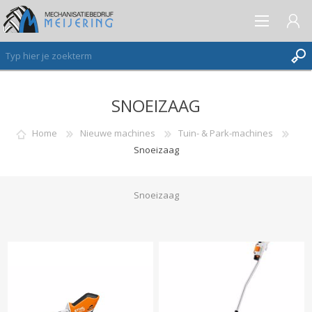
SNOEIZAAG
AANMELDEN ALS NIEUWE KLANT
INLOGGEN
Home
Nieuwe machines
Tuin- & Park-machines
Snoeizaag
VERLANGLIJST
(0)
Snoeizaag