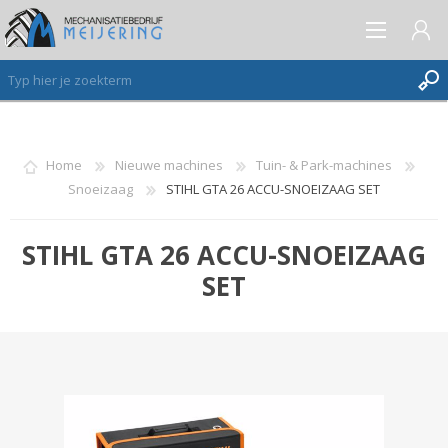
AANMELDEN ALS NIEUWE KLANT
Home
Nieuwe machines
Tuin- & Park-machines
Snoeizaag
STIHL GTA 26 ACCU-SNOEIZAAG SET
INLOGGEN
VERLANGLIJST
(0)
STIHL GTA 26 ACCU-SNOEIZAAG
SET