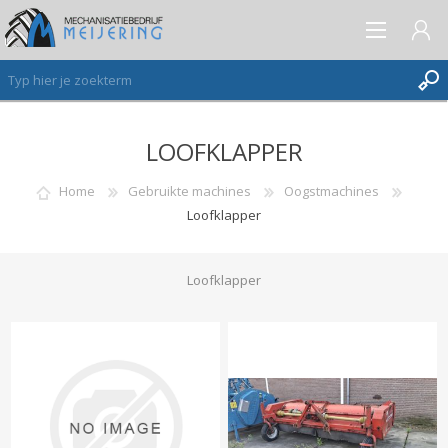
LOOFKLAPPER
AANMELDEN ALS NIEUWE KLANT
INLOGGEN
Home
Gebruikte machines
Oogstmachines
Loofklapper
VERLANGLIJST
(0)
Loofklapper