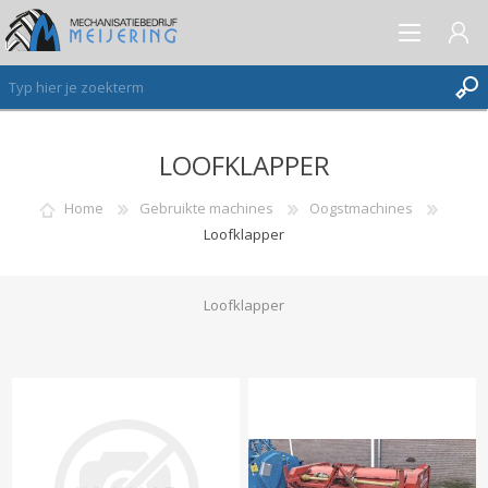
LOOFKLAPPER
AANMELDEN ALS NIEUWE KLANT
INLOGGEN
Home
Gebruikte machines
Oogstmachines
Loofklapper
VERLANGLIJST
(0)
Loofklapper