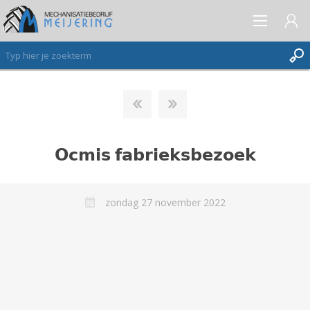
AANMELDEN ALS NIEUWE KLANT
INLOGGEN
𝗢𝗰𝗺𝗶𝘀 𝗳𝗮𝗯𝗿𝗶𝗲𝗸𝘀𝗯𝗲𝘇𝗼𝗲𝗸
VERLANGLIJST
(0)
zondag 27 november 2022