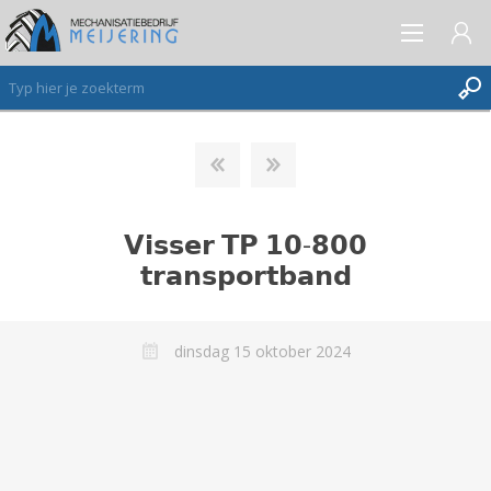
AANMELDEN ALS NIEUWE KLANT
INLOGGEN
𝗩𝗶𝘀𝘀𝗲𝗿 𝗧𝗣 𝟭𝟬-𝟴𝟬𝟬
VERLANGLIJST
(0)
𝘁𝗿𝗮𝗻𝘀𝗽𝗼𝗿𝘁𝗯𝗮𝗻𝗱
dinsdag 15 oktober 2024