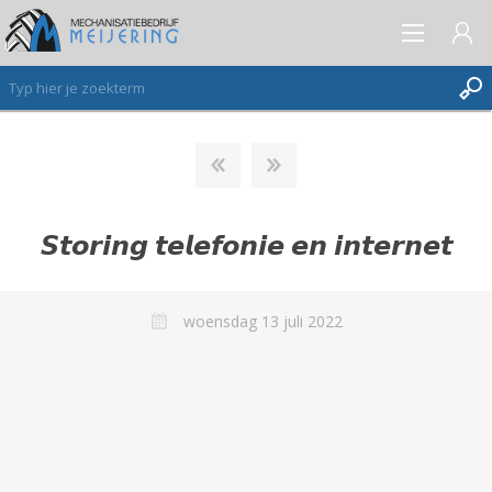
AANMELDEN ALS NIEUWE KLANT
INLOGGEN
𝙎𝙩𝙤𝙧𝙞𝙣𝙜 𝙩𝙚𝙡𝙚𝙛𝙤𝙣𝙞𝙚 𝙚𝙣 𝙞𝙣𝙩𝙚𝙧𝙣𝙚𝙩
VERLANGLIJST
(0)
woensdag 13 juli 2022