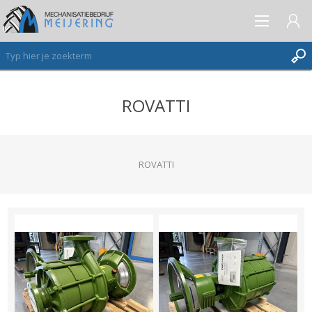
ROVATTI
AANMELDEN ALS NIEUWE KLANT
INLOGGEN
VERLANGLIJST
(0)
ROVATTI