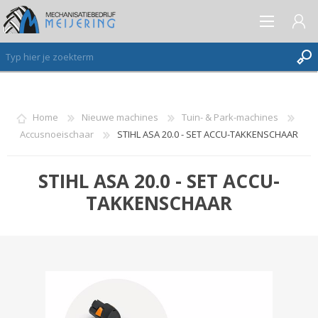
AANMELDEN ALS NIEUWE KLANT
Home
Nieuwe machines
Tuin- & Park-machines
Accusnoeischaar
STIHL ASA 20.0 - SET ACCU-TAKKENSCHAAR
INLOGGEN
VERLANGLIJST
(0)
STIHL ASA 20.0 - SET ACCU-
TAKKENSCHAAR