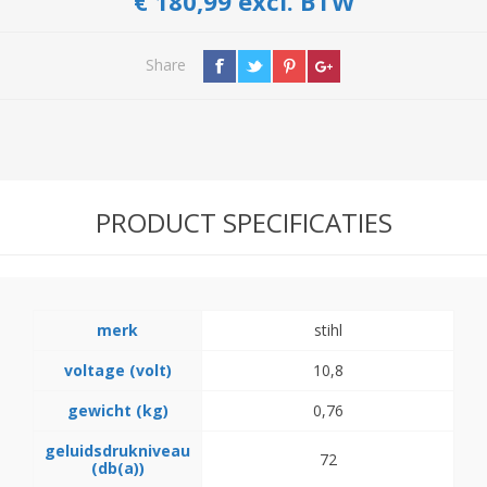
€ 180,99 excl. BTW
Share
PRODUCT SPECIFICATIES
merk
stihl
voltage (volt)
10,8
gewicht (kg)
0,76
geluidsdrukniveau
72
(db(a))