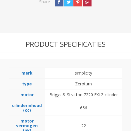
Share
PRODUCT SPECIFICATIES
merk
simplicity
type
Zeroturn
motor
Briggs & Stratton 7220 EXi 2-cilinder
cilinderinhoud
656
(cc)
motor
vermogen
22
(pk)