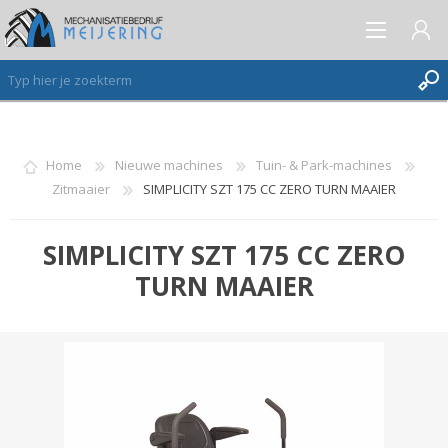
AANMELDEN ALS NIEUWE KLANT
Home
Nieuwe machines
Tuin- & Park-machines
Zitmaaier
SIMPLICITY SZT 175 CC ZERO TURN MAAIER
INLOGGEN
VERLANGLIJST
(0)
SIMPLICITY SZT 175 CC ZERO
TURN MAAIER