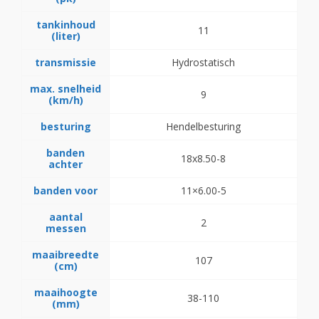
tankinhoud
11
(liter)
transmissie
Hydrostatisch
max. snelheid
9
(km/h)
besturing
Hendelbesturing
banden
18x8.50-8
achter
banden voor
11×6.00-5
aantal
2
messen
maaibreedte
107
(cm)
maaihoogte
38-110
(mm)