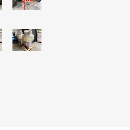
N
Verticuteermachine
View All
OVERIGE MACHINES
WEIDEBOUWMACHINES
Overige Werkplaats,
Gebouwen & Erf