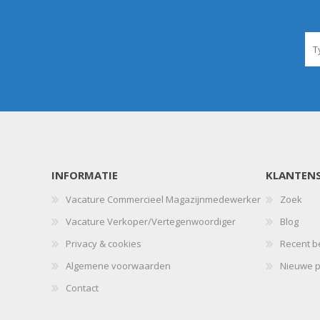
INFORMATIE
KLANTENS
Vacature Commercieel Magazijnmedewerker
Zoek
Vacature Verkoper/Vertegenwoordiger
Blog
Privacy & cookies
Recent b
Algemene voorwaarden
Nieuwe p
Contact