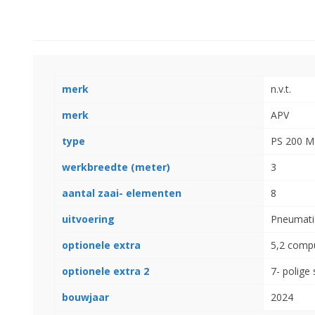
merk
n.v.t.
merk
APV
type
PS 200 
Landbouwkieper
Wielen, Banden, Velgen &
werkbreedte (meter)
3
Afstandsringen
aantal zaai- elementen
8
uitvoering
Pneumati
optionele extra
5,2 comp
optionele extra 2
7- polige
bouwjaar
2024