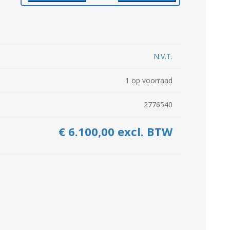
Kuilvoersnijder
Loofklapper
Overige Zaai-, Plant-, Poot-
Voermengwagen
machine
N.V.T.
WEIDEBOUWMACHINES
LANDBOUWTRANSPORT
1 op voorraad
2776540
€ 6.100,00 excl. BTW