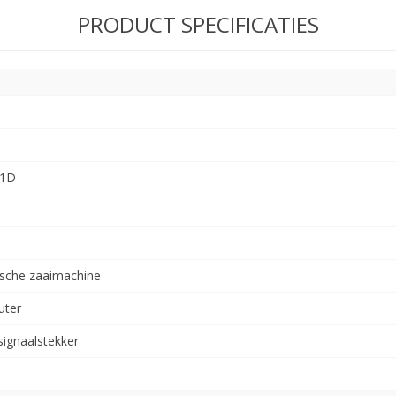
PRODUCT SPECIFICATIES
M1D
sche zaaimachine
uter
 signaalstekker