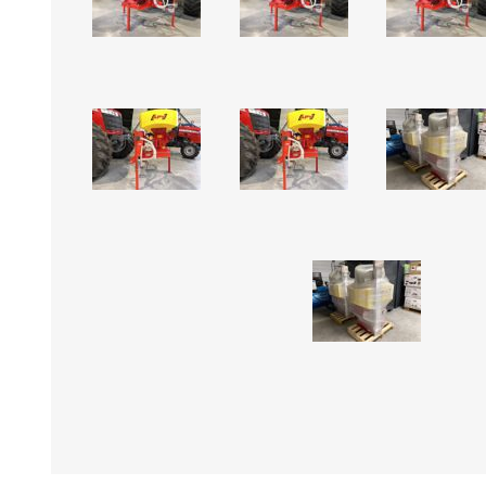
GEBOUWEN & ERF
EN BEWAARTECHNIEKE
GPS BESTURINGS
OOGSTMACHINES
SYSTEMEN EN
TOEBEHOREN
Veegmachine
LANDBOUWTRANSPORT
WIELEN, BANDEN,
VELGEN