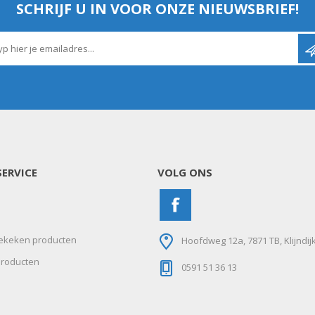
SCHRIJF U IN VOOR ONZE NIEUWSBRIEF!
ERVICE
VOLG ONS
ekeken producten
Hoofdweg 12a, 7871 TB, Klijndij
roducten
0591 51 36 13