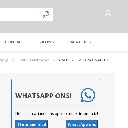
CONTACT
NIEUWS
VACATURES
AANMELDEN ALS NIEUWE
KLANT
rging
Granulaatstrooier
APV PS 200 M1D ZAAIMACHINE
INLOGGEN
Commercieel
Magazijnmedewerker
KUILVOERVERWERKING
WEG-, BERM-, EN
ZAAI-, PLANT-, POOT-
OOGSTMACHINES
SLOOTONDERHOUD
MACHINE
Verkoper/vertegenwoordiger
WHATSAPP ONS!
Neem contact met ons op voor meer informatie!
Stuur een mail
WhatsApp ons