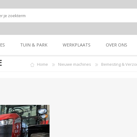
ES
TUIN & PARK
WERKPLAATS
OVER ONS
E
Home
Nieuwe machines
Bemesting & Verzo
Onze shop
Onze merken
K
GRONDBEWERKING
TUIN- & PARK-
GRONDBEWERKING
TUIN- & PARK-
MACHINES
MACHINES