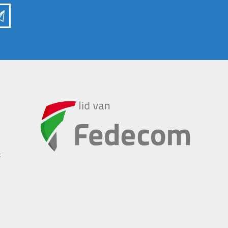
INSCHUURAPPARATUUR
BEMESTING &
EN BEWAARTECHNIEKEN
VERZORGING
k
Transportband
Granulaatstrooier