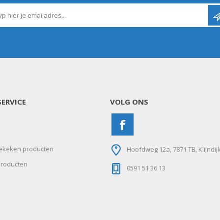
N
Verticuteermachine
View All
OVERIGE MACHINES
WEIDEBOUWMACHINES
ERVICE
VOLG ONS
ekeken producten
Hoofdweg 12a, 7871 TB, Klijndij
roducten
0591 51 36 13
Overige Werkplaats,
Gebouwen & Erf