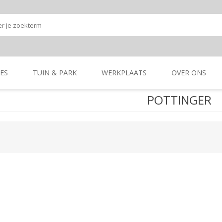
ES
TUIN & PARK
WERKPLAATS
OVER ONS
POTTINGER
Onze shop
Onze merken
K
GRONDBEWERKING
TUIN- & PARK-
GRONDBEWERKING
TUIN- & PARK-
MACHINES
MACHINES