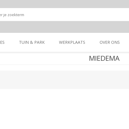
ES
TUIN & PARK
WERKPLAATS
OVER ONS
MIEDEMA
Onze shop
Onze merken
K
GRONDBEWERKING
TUIN- & PARK-
GRONDBEWERKING
TUIN- & PARK-
MACHINES
MACHINES