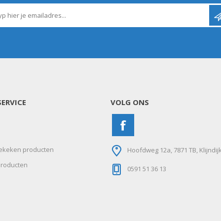
N
Verticuteermachine
View All
OVERIGE MACHINES
WEIDEBOUWMACHINES
ERVICE
VOLG ONS
ekeken producten
Hoofdweg 12a, 7871 TB, Klijndij
roducten
0591 51 36 13
Overige Werkplaats,
Gebouwen & Erf