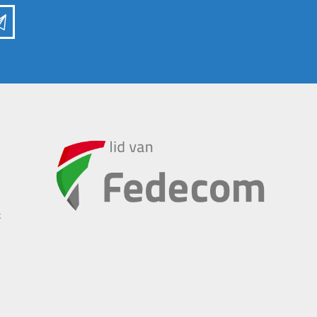
INSCHUURAPPARATUUR
BEMESTING &
EN BEWAARTECHNIEKEN
VERZORGING
k
Transportband
Granulaatstrooier