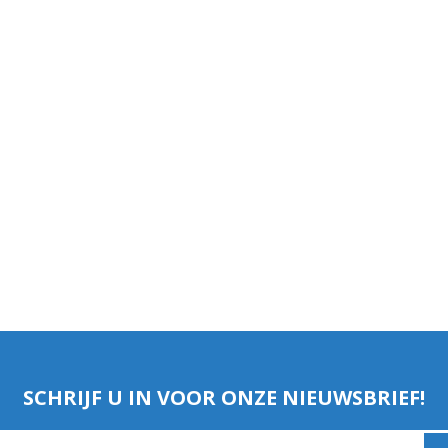
N
Verticuteermachine
View All
OVERIGE MACHINES
WEIDEBOUWMACHINES
Overige Werkplaats,
Gebouwen & Erf
SCHRIJF U IN VOOR ONZE NIEUWSBRIEF!