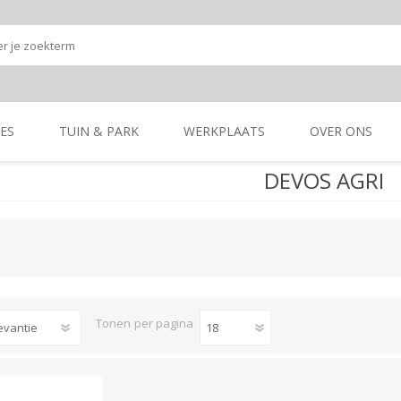
ES
TUIN & PARK
WERKPLAATS
OVER ONS
DEVOS AGRI
Onze shop
Onze merken
K
GRONDBEWERKING
TUIN- & PARK-
GRONDBEWERKING
TUIN- & PARK-
MACHINES
MACHINES
Tonen
per pagina