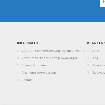
INFORMATIE
KLANTENS
Landbouwkieper
Vacature Commercieel Magazijnmedewerker
Zoek
Wielen, Banden, Velgen &
Vacature Verkoper/Vertegenwoordiger
Blog
Afstandsringen
Privacy & cookies
Recent b
Algemene voorwaarden
Nieuwe p
Contact