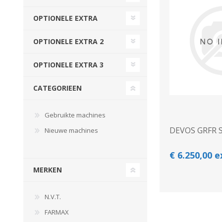
Beregeningshaspel
Tractoren
Tractoren
Beregeningshaspel
OPTIONELE EXTRA
Overige Beregening
Overige Tractoren
Frontgewichten
Beregeningskanon
OPTIONELE EXTRA 2
Beregeningspomp
Overige Tractoren
Zuigarm
BEMESTING &
OVERIGE MACHINES
OPTIONELE EXTRA 3
VERZORGING
CATEGORIEEN
Gebruikte machines
DEVOS GRFR 
Nieuwe machines
€ 6.250,00 
MERKEN
Shovel
Kunstmeststrooier
N.V.T.
FARMAX
WERKPLAATS,
INSCHUURAPPARATUU