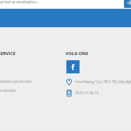
ERVICE
VOLG ONS
ekeken producten
Hoofdweg 12a, 7871 TB, Klijndij
roducten
0591 51 36 13