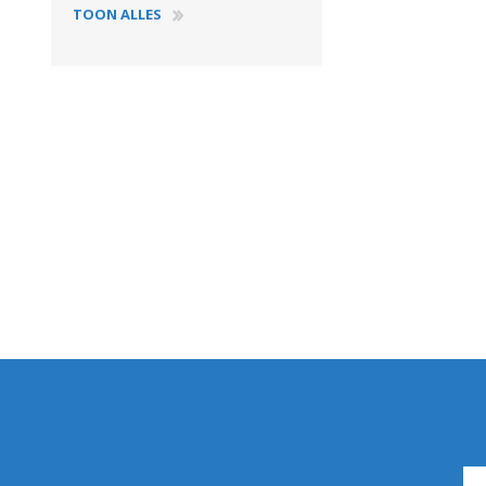
GEBOUWEN & ERF
EN BEWAARTECHNIEKE
TOON ALLES
GPS BESTURINGS
OOGSTMACHINES
SYSTEMEN EN
TOEBEHOREN
Veegmachine
LANDBOUWTRANSPORT
WIELEN, BANDEN,
VELGEN